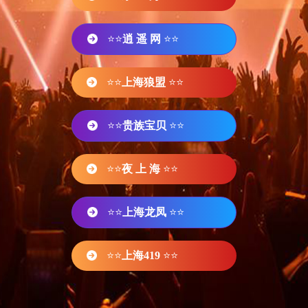
⭐⭐
逍 遥 网
⭐⭐
⭐⭐
上海狼盟
⭐⭐
⭐⭐
贵族宝贝
⭐⭐
⭐⭐
夜 上 海
⭐⭐
⭐⭐
上海龙凤
⭐⭐
⭐⭐
上海419
⭐⭐