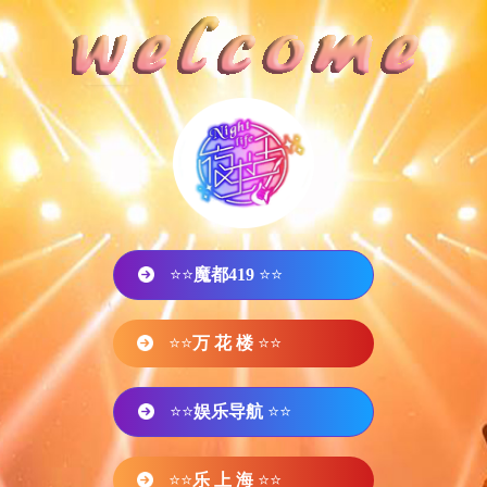
⭐⭐
魔都419
⭐⭐
⭐⭐
万 花 楼
⭐⭐
⭐⭐
娱乐导航
⭐⭐
⭐⭐
乐 上 海
⭐⭐