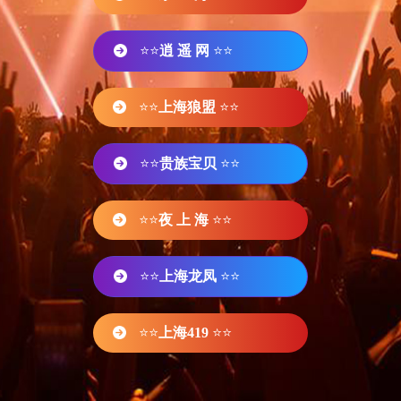
⭐⭐
逍 遥 网
⭐⭐
⭐⭐
上海狼盟
⭐⭐
⭐⭐
贵族宝贝
⭐⭐
⭐⭐
夜 上 海
⭐⭐
⭐⭐
上海龙凤
⭐⭐
⭐⭐
上海419
⭐⭐