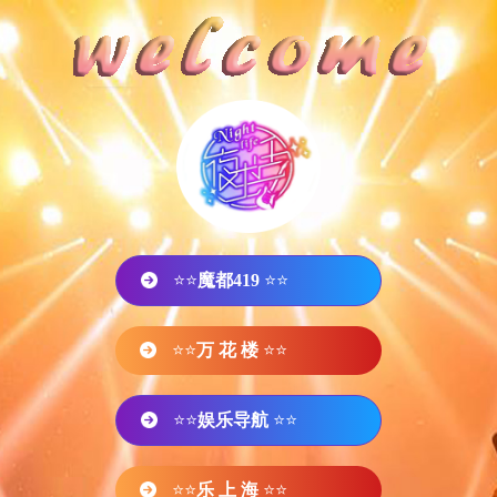
⭐⭐
魔都419
⭐⭐
⭐⭐
万 花 楼
⭐⭐
⭐⭐
娱乐导航
⭐⭐
⭐⭐
乐 上 海
⭐⭐