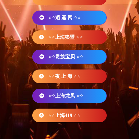
⭐⭐
逍 遥 网
⭐⭐
⭐⭐
上海狼盟
⭐⭐
⭐⭐
贵族宝贝
⭐⭐
⭐⭐
夜 上 海
⭐⭐
⭐⭐
上海龙凤
⭐⭐
⭐⭐
上海419
⭐⭐