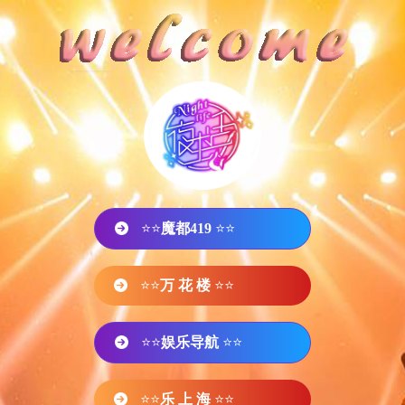
⭐⭐
魔都419
⭐⭐
⭐⭐
万 花 楼
⭐⭐
⭐⭐
娱乐导航
⭐⭐
⭐⭐
乐 上 海
⭐⭐