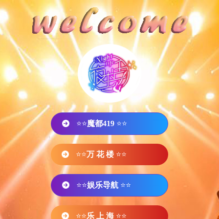
⭐⭐
魔都419
⭐⭐
⭐⭐
万 花 楼
⭐⭐
⭐⭐
娱乐导航
⭐⭐
⭐⭐
乐 上 海
⭐⭐