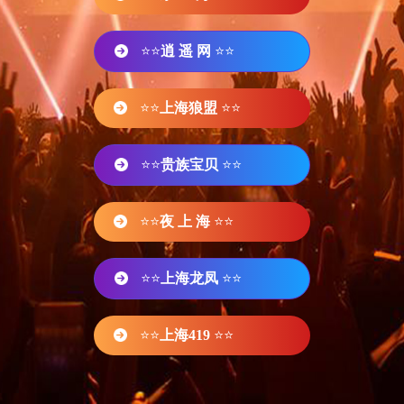
⭐⭐
逍 遥 网
⭐⭐
⭐⭐
上海狼盟
⭐⭐
⭐⭐
贵族宝贝
⭐⭐
⭐⭐
夜 上 海
⭐⭐
⭐⭐
上海龙凤
⭐⭐
⭐⭐
上海419
⭐⭐