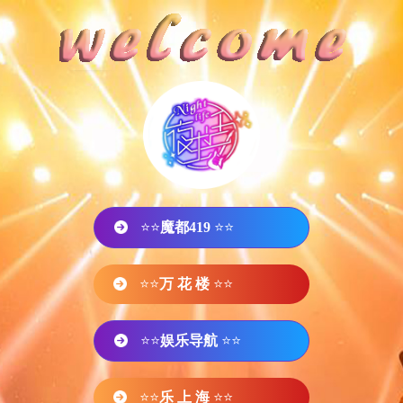
⭐⭐
魔都419
⭐⭐
⭐⭐
万 花 楼
⭐⭐
⭐⭐
娱乐导航
⭐⭐
⭐⭐
乐 上 海
⭐⭐