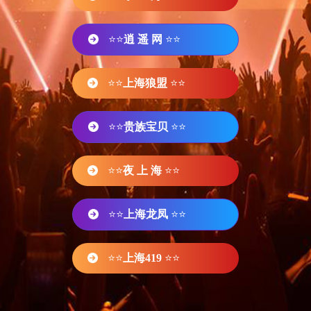
⭐⭐
逍 遥 网
⭐⭐
⭐⭐
上海狼盟
⭐⭐
⭐⭐
贵族宝贝
⭐⭐
⭐⭐
夜 上 海
⭐⭐
⭐⭐
上海龙凤
⭐⭐
⭐⭐
上海419
⭐⭐