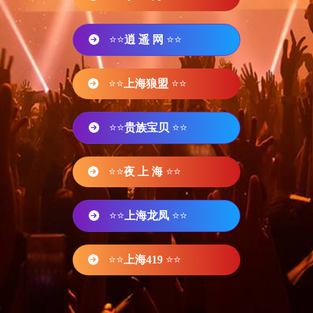
⭐⭐
逍 遥 网
⭐⭐
⭐⭐
上海狼盟
⭐⭐
⭐⭐
贵族宝贝
⭐⭐
⭐⭐
夜 上 海
⭐⭐
⭐⭐
上海龙凤
⭐⭐
⭐⭐
上海419
⭐⭐