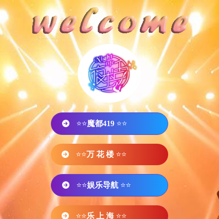
⭐⭐
魔都419
⭐⭐
⭐⭐
万 花 楼
⭐⭐
⭐⭐
娱乐导航
⭐⭐
⭐⭐
乐 上 海
⭐⭐