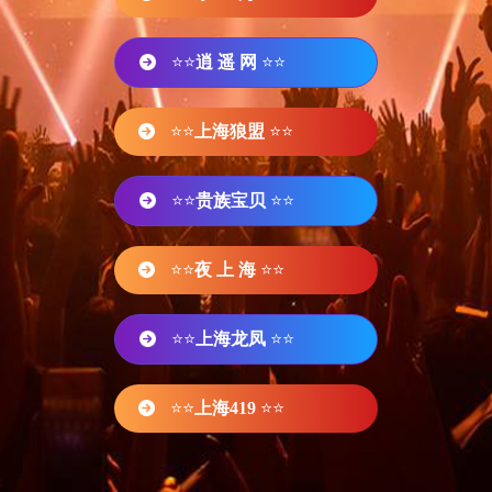
⭐⭐
逍 遥 网
⭐⭐
⭐⭐
上海狼盟
⭐⭐
⭐⭐
贵族宝贝
⭐⭐
⭐⭐
夜 上 海
⭐⭐
⭐⭐
上海龙凤
⭐⭐
⭐⭐
上海419
⭐⭐