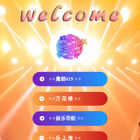
⭐⭐
魔都419
⭐⭐
⭐⭐
万 花 楼
⭐⭐
⭐⭐
娱乐导航
⭐⭐
⭐⭐
乐 上 海
⭐⭐