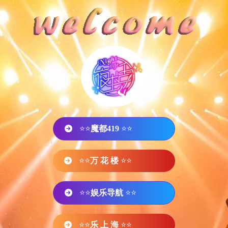
⭐⭐
魔都419
⭐⭐
⭐⭐
万 花 楼
⭐⭐
⭐⭐
娱乐导航
⭐⭐
⭐⭐
乐 上 海
⭐⭐