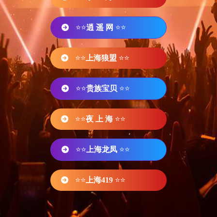
⭐⭐
逍 遥 网
⭐⭐
⭐⭐
上海狼盟
⭐⭐
⭐⭐
贵族宝贝
⭐⭐
⭐⭐
夜 上 海
⭐⭐
⭐⭐
上海龙凤
⭐⭐
⭐⭐
上海419
⭐⭐