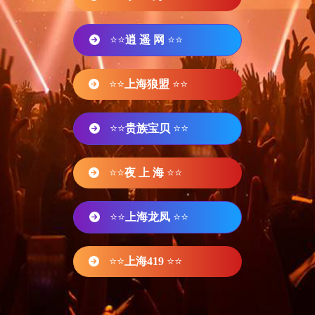
⭐⭐
逍 遥 网
⭐⭐
⭐⭐
上海狼盟
⭐⭐
⭐⭐
贵族宝贝
⭐⭐
⭐⭐
夜 上 海
⭐⭐
⭐⭐
上海龙凤
⭐⭐
⭐⭐
上海419
⭐⭐