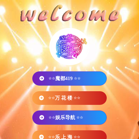
⭐⭐
魔都419
⭐⭐
⭐⭐
万 花 楼
⭐⭐
⭐⭐
娱乐导航
⭐⭐
⭐⭐
乐 上 海
⭐⭐