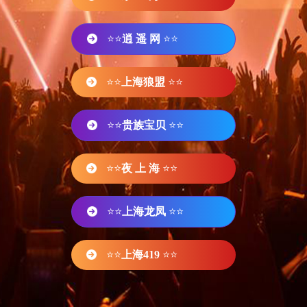
⭐⭐
逍 遥 网
⭐⭐
⭐⭐
上海狼盟
⭐⭐
⭐⭐
贵族宝贝
⭐⭐
⭐⭐
夜 上 海
⭐⭐
⭐⭐
上海龙凤
⭐⭐
⭐⭐
上海419
⭐⭐