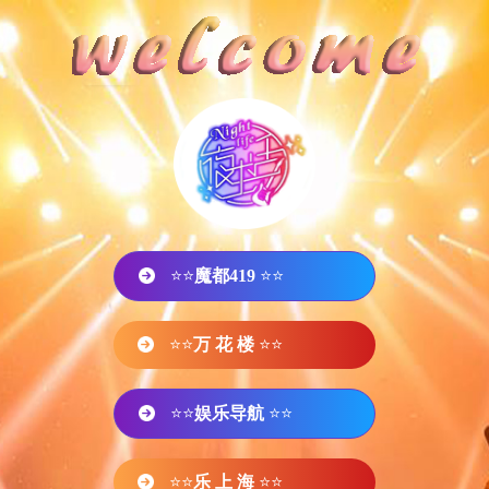
⭐⭐
魔都419
⭐⭐
⭐⭐
万 花 楼
⭐⭐
⭐⭐
娱乐导航
⭐⭐
⭐⭐
乐 上 海
⭐⭐