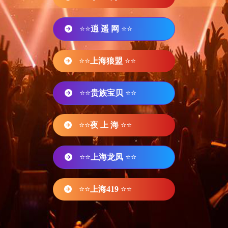
⭐⭐
逍 遥 网
⭐⭐
⭐⭐
上海狼盟
⭐⭐
⭐⭐
贵族宝贝
⭐⭐
⭐⭐
夜 上 海
⭐⭐
⭐⭐
上海龙凤
⭐⭐
⭐⭐
上海419
⭐⭐