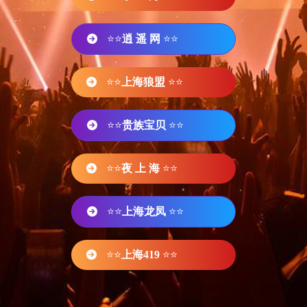
⭐⭐
逍 遥 网
⭐⭐
⭐⭐
上海狼盟
⭐⭐
⭐⭐
贵族宝贝
⭐⭐
⭐⭐
夜 上 海
⭐⭐
⭐⭐
上海龙凤
⭐⭐
⭐⭐
上海419
⭐⭐