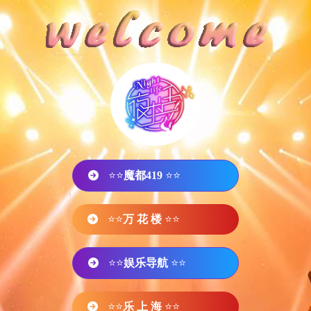
⭐⭐
魔都419
⭐⭐
⭐⭐
万 花 楼
⭐⭐
⭐⭐
娱乐导航
⭐⭐
⭐⭐
乐 上 海
⭐⭐