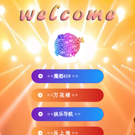
⭐⭐
魔都419
⭐⭐
⭐⭐
万 花 楼
⭐⭐
⭐⭐
娱乐导航
⭐⭐
⭐⭐
乐 上 海
⭐⭐