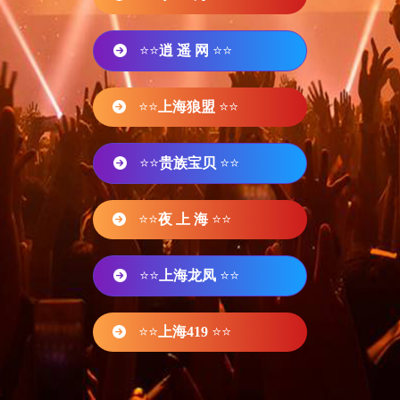
⭐⭐
逍 遥 网
⭐⭐
⭐⭐
上海狼盟
⭐⭐
⭐⭐
贵族宝贝
⭐⭐
⭐⭐
夜 上 海
⭐⭐
⭐⭐
上海龙凤
⭐⭐
⭐⭐
上海419
⭐⭐