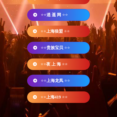
⭐⭐
逍 遥 网
⭐⭐
⭐⭐
上海狼盟
⭐⭐
⭐⭐
贵族宝贝
⭐⭐
⭐⭐
夜 上 海
⭐⭐
⭐⭐
上海龙凤
⭐⭐
⭐⭐
上海419
⭐⭐