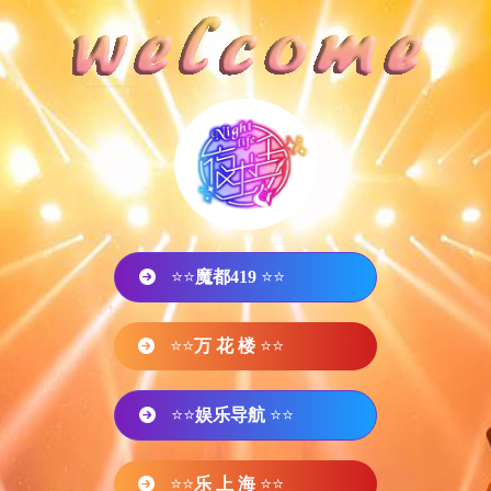
⭐⭐
魔都419
⭐⭐
⭐⭐
万 花 楼
⭐⭐
⭐⭐
娱乐导航
⭐⭐
⭐⭐
乐 上 海
⭐⭐