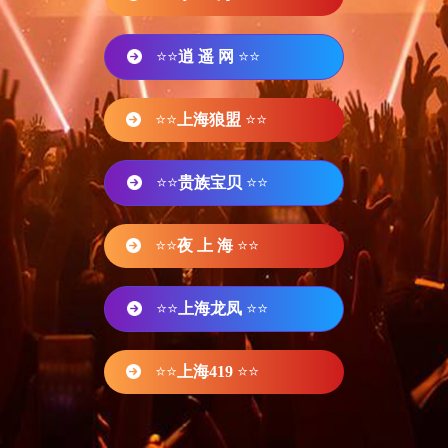
⭐⭐
逍 遥 网
⭐⭐
⭐⭐
上海狼盟
⭐⭐
⭐⭐
贵族宝贝
⭐⭐
⭐⭐
夜 上 海
⭐⭐
⭐⭐
上海龙凤
⭐⭐
⭐⭐
上海419
⭐⭐