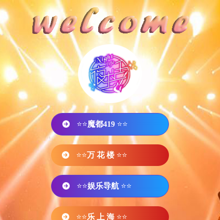
⭐⭐
魔都419
⭐⭐
⭐⭐
万 花 楼
⭐⭐
⭐⭐
娱乐导航
⭐⭐
⭐⭐
乐 上 海
⭐⭐