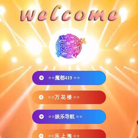
⭐⭐
魔都419
⭐⭐
⭐⭐
万 花 楼
⭐⭐
⭐⭐
娱乐导航
⭐⭐
⭐⭐
乐 上 海
⭐⭐