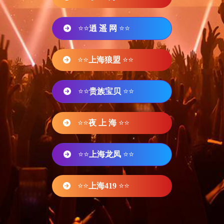
⭐⭐
逍 遥 网
⭐⭐
⭐⭐
上海狼盟
⭐⭐
⭐⭐
贵族宝贝
⭐⭐
⭐⭐
夜 上 海
⭐⭐
⭐⭐
上海龙凤
⭐⭐
⭐⭐
上海419
⭐⭐