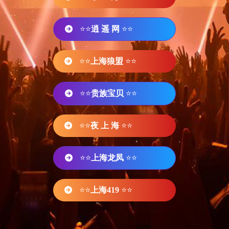
⭐⭐
逍 遥 网
⭐⭐
⭐⭐
上海狼盟
⭐⭐
⭐⭐
贵族宝贝
⭐⭐
⭐⭐
夜 上 海
⭐⭐
⭐⭐
上海龙凤
⭐⭐
⭐⭐
上海419
⭐⭐