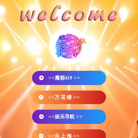
⭐⭐
魔都419
⭐⭐
⭐⭐
万 花 楼
⭐⭐
⭐⭐
娱乐导航
⭐⭐
⭐⭐
乐 上 海
⭐⭐