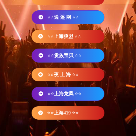
⭐⭐
逍 遥 网
⭐⭐
⭐⭐
上海狼盟
⭐⭐
⭐⭐
贵族宝贝
⭐⭐
⭐⭐
夜 上 海
⭐⭐
⭐⭐
上海龙凤
⭐⭐
⭐⭐
上海419
⭐⭐