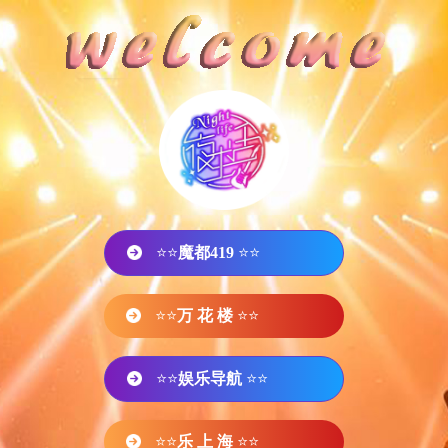
⭐⭐
魔都419
⭐⭐
⭐⭐
万 花 楼
⭐⭐
⭐⭐
娱乐导航
⭐⭐
⭐⭐
乐 上 海
⭐⭐