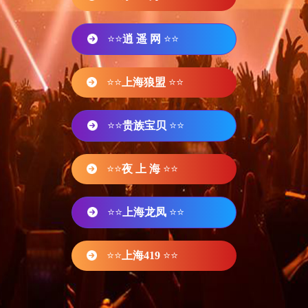
⭐⭐
逍 遥 网
⭐⭐
⭐⭐
上海狼盟
⭐⭐
⭐⭐
贵族宝贝
⭐⭐
⭐⭐
夜 上 海
⭐⭐
⭐⭐
上海龙凤
⭐⭐
⭐⭐
上海419
⭐⭐