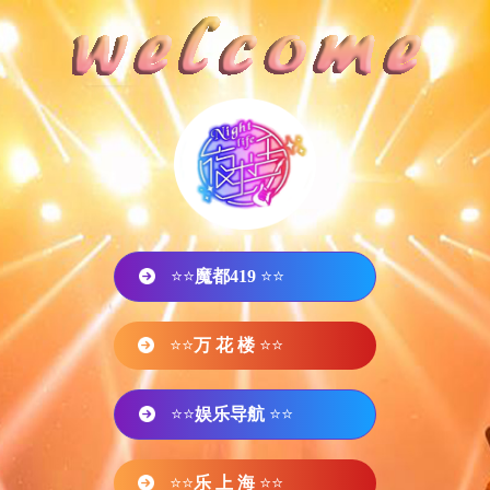
⭐⭐
魔都419
⭐⭐
⭐⭐
万 花 楼
⭐⭐
⭐⭐
娱乐导航
⭐⭐
⭐⭐
乐 上 海
⭐⭐