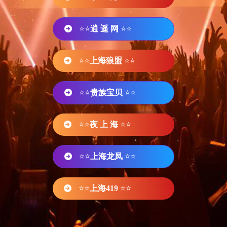
⭐⭐
逍 遥 网
⭐⭐
⭐⭐
上海狼盟
⭐⭐
⭐⭐
贵族宝贝
⭐⭐
⭐⭐
夜 上 海
⭐⭐
⭐⭐
上海龙凤
⭐⭐
⭐⭐
上海419
⭐⭐