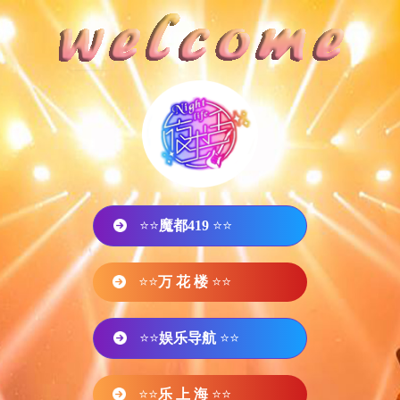
⭐⭐
魔都419
⭐⭐
⭐⭐
万 花 楼
⭐⭐
⭐⭐
娱乐导航
⭐⭐
⭐⭐
乐 上 海
⭐⭐