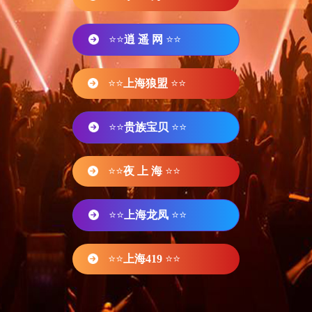
⭐⭐
逍 遥 网
⭐⭐
⭐⭐
上海狼盟
⭐⭐
⭐⭐
贵族宝贝
⭐⭐
⭐⭐
夜 上 海
⭐⭐
⭐⭐
上海龙凤
⭐⭐
⭐⭐
上海419
⭐⭐