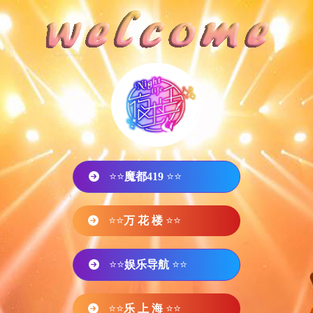
⭐⭐
魔都419
⭐⭐
⭐⭐
万 花 楼
⭐⭐
⭐⭐
娱乐导航
⭐⭐
⭐⭐
乐 上 海
⭐⭐