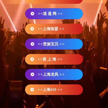
⭐⭐
逍 遥 网
⭐⭐
⭐⭐
上海狼盟
⭐⭐
⭐⭐
贵族宝贝
⭐⭐
⭐⭐
夜 上 海
⭐⭐
⭐⭐
上海龙凤
⭐⭐
⭐⭐
上海419
⭐⭐