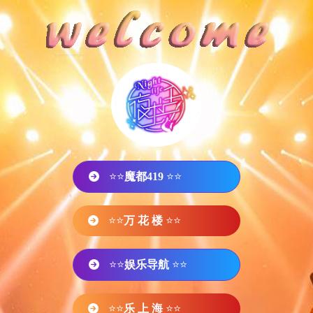
⭐⭐
魔都419
⭐⭐
⭐⭐
万 花 楼
⭐⭐
⭐⭐
娱乐导航
⭐⭐
⭐⭐
乐 上 海
⭐⭐