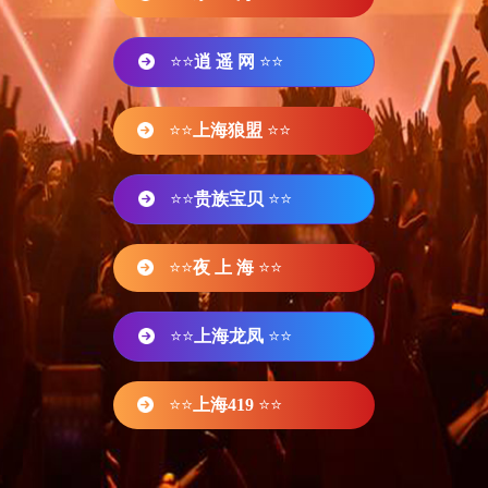
⭐⭐
逍 遥 网
⭐⭐
⭐⭐
上海狼盟
⭐⭐
⭐⭐
贵族宝贝
⭐⭐
⭐⭐
夜 上 海
⭐⭐
⭐⭐
上海龙凤
⭐⭐
⭐⭐
上海419
⭐⭐