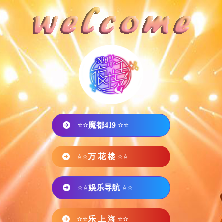
⭐⭐
魔都419
⭐⭐
⭐⭐
万 花 楼
⭐⭐
⭐⭐
娱乐导航
⭐⭐
⭐⭐
乐 上 海
⭐⭐