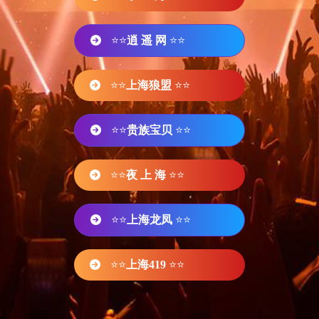
⭐⭐
逍 遥 网
⭐⭐
⭐⭐
上海狼盟
⭐⭐
⭐⭐
贵族宝贝
⭐⭐
⭐⭐
夜 上 海
⭐⭐
⭐⭐
上海龙凤
⭐⭐
⭐⭐
上海419
⭐⭐