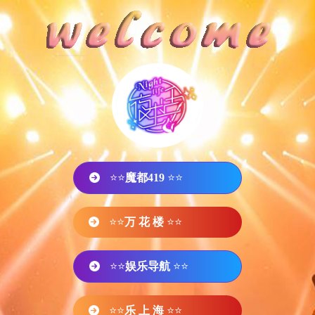
⭐⭐
魔都419
⭐⭐
⭐⭐
万 花 楼
⭐⭐
⭐⭐
娱乐导航
⭐⭐
⭐⭐
乐 上 海
⭐⭐