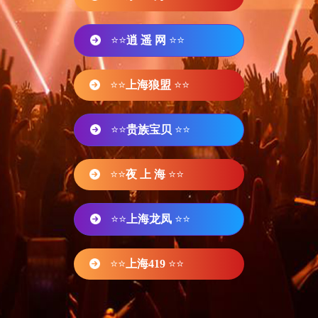
⭐⭐
逍 遥 网
⭐⭐
⭐⭐
上海狼盟
⭐⭐
⭐⭐
贵族宝贝
⭐⭐
⭐⭐
夜 上 海
⭐⭐
⭐⭐
上海龙凤
⭐⭐
⭐⭐
上海419
⭐⭐