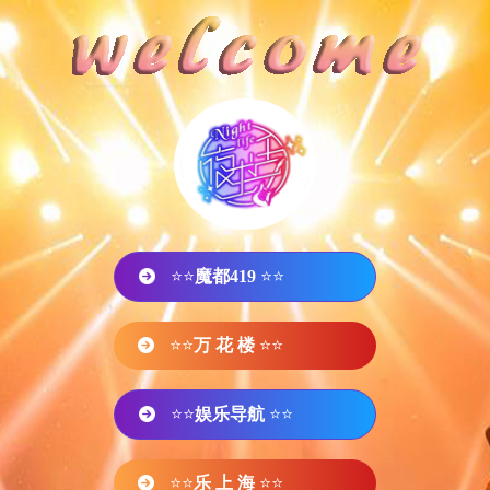
⭐⭐
魔都419
⭐⭐
⭐⭐
万 花 楼
⭐⭐
⭐⭐
娱乐导航
⭐⭐
⭐⭐
乐 上 海
⭐⭐