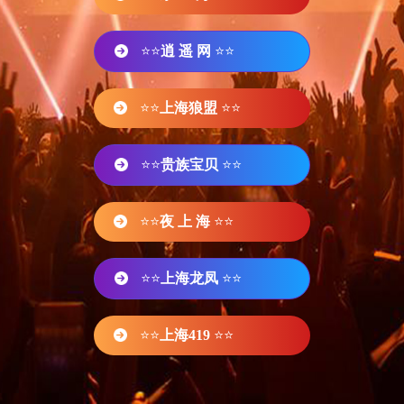
⭐⭐
逍 遥 网
⭐⭐
⭐⭐
上海狼盟
⭐⭐
⭐⭐
贵族宝贝
⭐⭐
⭐⭐
夜 上 海
⭐⭐
⭐⭐
上海龙凤
⭐⭐
⭐⭐
上海419
⭐⭐