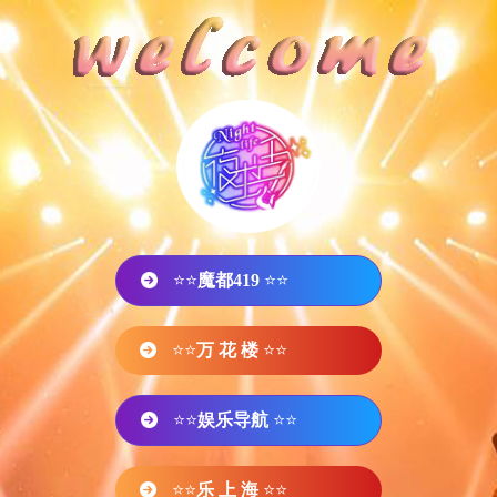
⭐⭐
魔都419
⭐⭐
⭐⭐
万 花 楼
⭐⭐
⭐⭐
娱乐导航
⭐⭐
⭐⭐
乐 上 海
⭐⭐