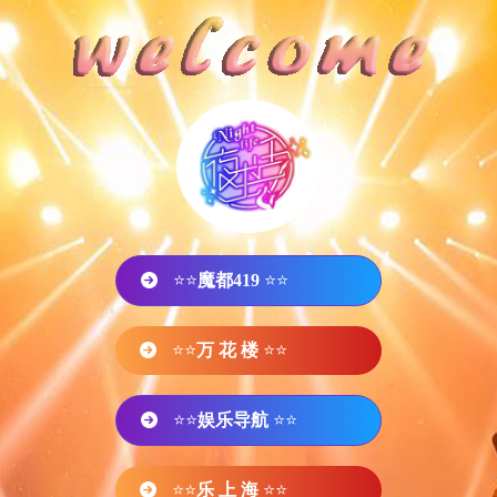
⭐⭐
魔都419
⭐⭐
⭐⭐
万 花 楼
⭐⭐
⭐⭐
娱乐导航
⭐⭐
⭐⭐
乐 上 海
⭐⭐