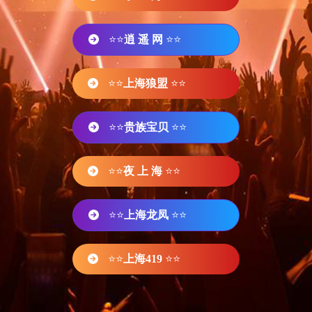
⭐⭐
逍 遥 网
⭐⭐
⭐⭐
上海狼盟
⭐⭐
⭐⭐
贵族宝贝
⭐⭐
⭐⭐
夜 上 海
⭐⭐
⭐⭐
上海龙凤
⭐⭐
⭐⭐
上海419
⭐⭐