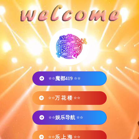
⭐⭐
魔都419
⭐⭐
⭐⭐
万 花 楼
⭐⭐
⭐⭐
娱乐导航
⭐⭐
⭐⭐
乐 上 海
⭐⭐