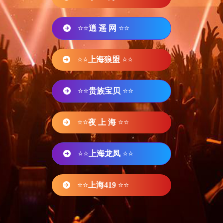
⭐⭐
逍 遥 网
⭐⭐
⭐⭐
上海狼盟
⭐⭐
⭐⭐
贵族宝贝
⭐⭐
⭐⭐
夜 上 海
⭐⭐
⭐⭐
上海龙凤
⭐⭐
⭐⭐
上海419
⭐⭐