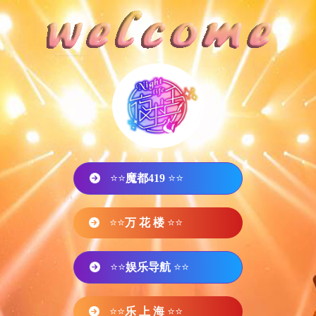
⭐⭐
魔都419
⭐⭐
⭐⭐
万 花 楼
⭐⭐
⭐⭐
娱乐导航
⭐⭐
⭐⭐
乐 上 海
⭐⭐