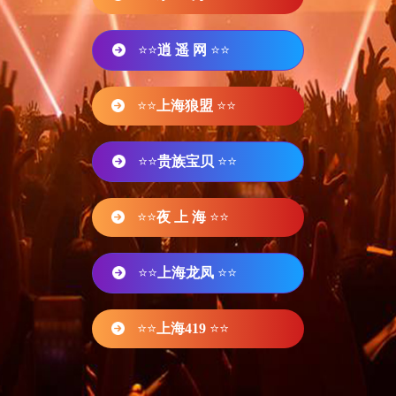
⭐⭐
逍 遥 网
⭐⭐
⭐⭐
上海狼盟
⭐⭐
⭐⭐
贵族宝贝
⭐⭐
⭐⭐
夜 上 海
⭐⭐
⭐⭐
上海龙凤
⭐⭐
⭐⭐
上海419
⭐⭐