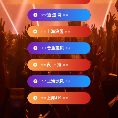
⭐⭐
逍 遥 网
⭐⭐
⭐⭐
上海狼盟
⭐⭐
⭐⭐
贵族宝贝
⭐⭐
⭐⭐
夜 上 海
⭐⭐
⭐⭐
上海龙凤
⭐⭐
⭐⭐
上海419
⭐⭐