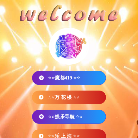
⭐⭐
魔都419
⭐⭐
⭐⭐
万 花 楼
⭐⭐
⭐⭐
娱乐导航
⭐⭐
⭐⭐
乐 上 海
⭐⭐