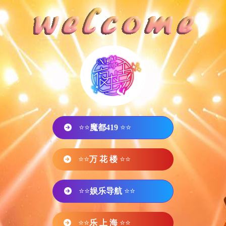
⭐⭐
魔都419
⭐⭐
⭐⭐
万 花 楼
⭐⭐
⭐⭐
娱乐导航
⭐⭐
⭐⭐
乐 上 海
⭐⭐