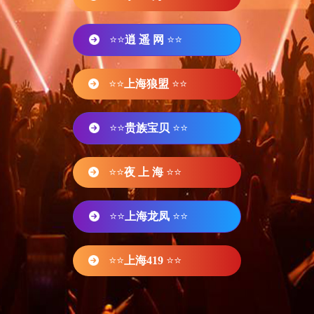
⭐⭐
逍 遥 网
⭐⭐
⭐⭐
上海狼盟
⭐⭐
⭐⭐
贵族宝贝
⭐⭐
⭐⭐
夜 上 海
⭐⭐
⭐⭐
上海龙凤
⭐⭐
⭐⭐
上海419
⭐⭐