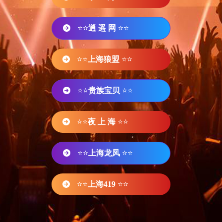
⭐⭐
逍 遥 网
⭐⭐
⭐⭐
上海狼盟
⭐⭐
⭐⭐
贵族宝贝
⭐⭐
⭐⭐
夜 上 海
⭐⭐
⭐⭐
上海龙凤
⭐⭐
⭐⭐
上海419
⭐⭐