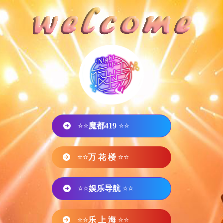
⭐⭐
魔都419
⭐⭐
⭐⭐
万 花 楼
⭐⭐
⭐⭐
娱乐导航
⭐⭐
⭐⭐
乐 上 海
⭐⭐