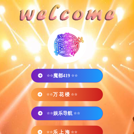
⭐⭐
魔都419
⭐⭐
⭐⭐
万 花 楼
⭐⭐
⭐⭐
娱乐导航
⭐⭐
⭐⭐
乐 上 海
⭐⭐