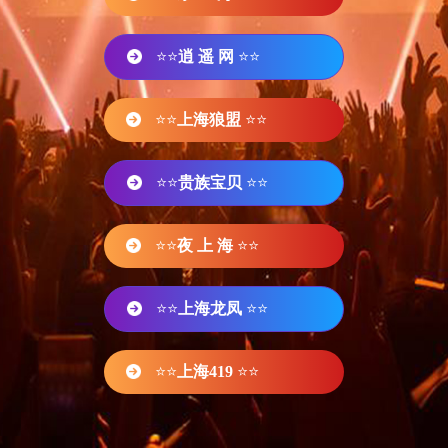
⭐⭐
逍 遥 网
⭐⭐
⭐⭐
上海狼盟
⭐⭐
⭐⭐
贵族宝贝
⭐⭐
⭐⭐
夜 上 海
⭐⭐
⭐⭐
上海龙凤
⭐⭐
⭐⭐
上海419
⭐⭐