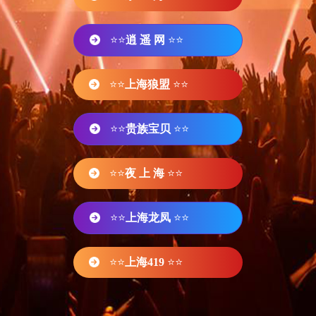
⭐⭐
逍 遥 网
⭐⭐
⭐⭐
上海狼盟
⭐⭐
⭐⭐
贵族宝贝
⭐⭐
⭐⭐
夜 上 海
⭐⭐
⭐⭐
上海龙凤
⭐⭐
⭐⭐
上海419
⭐⭐