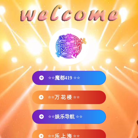
⭐⭐
魔都419
⭐⭐
⭐⭐
万 花 楼
⭐⭐
⭐⭐
娱乐导航
⭐⭐
⭐⭐
乐 上 海
⭐⭐