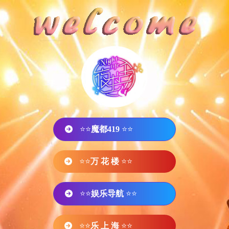
⭐⭐
魔都419
⭐⭐
⭐⭐
万 花 楼
⭐⭐
⭐⭐
娱乐导航
⭐⭐
⭐⭐
乐 上 海
⭐⭐