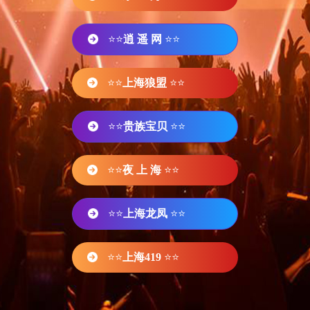
⭐⭐
逍 遥 网
⭐⭐
⭐⭐
上海狼盟
⭐⭐
⭐⭐
贵族宝贝
⭐⭐
⭐⭐
夜 上 海
⭐⭐
⭐⭐
上海龙凤
⭐⭐
⭐⭐
上海419
⭐⭐