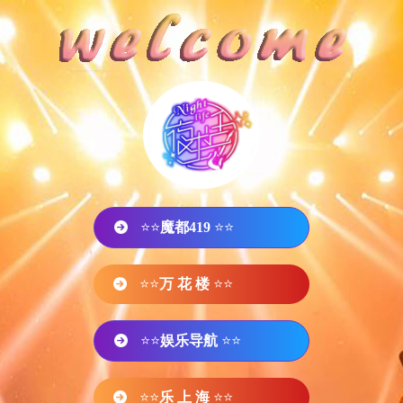
⭐⭐
魔都419
⭐⭐
⭐⭐
万 花 楼
⭐⭐
⭐⭐
娱乐导航
⭐⭐
⭐⭐
乐 上 海
⭐⭐