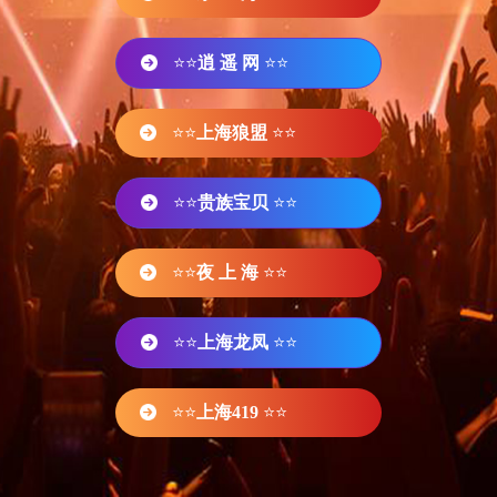
⭐⭐
逍 遥 网
⭐⭐
⭐⭐
上海狼盟
⭐⭐
⭐⭐
贵族宝贝
⭐⭐
⭐⭐
夜 上 海
⭐⭐
⭐⭐
上海龙凤
⭐⭐
⭐⭐
上海419
⭐⭐