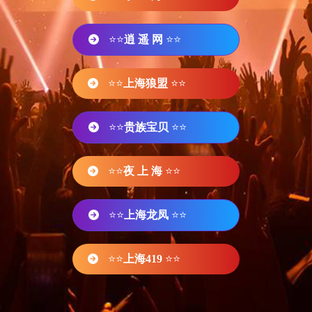
⭐⭐
逍 遥 网
⭐⭐
⭐⭐
上海狼盟
⭐⭐
⭐⭐
贵族宝贝
⭐⭐
⭐⭐
夜 上 海
⭐⭐
⭐⭐
上海龙凤
⭐⭐
⭐⭐
上海419
⭐⭐