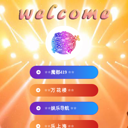
⭐⭐
魔都419
⭐⭐
⭐⭐
万 花 楼
⭐⭐
⭐⭐
娱乐导航
⭐⭐
⭐⭐
乐 上 海
⭐⭐