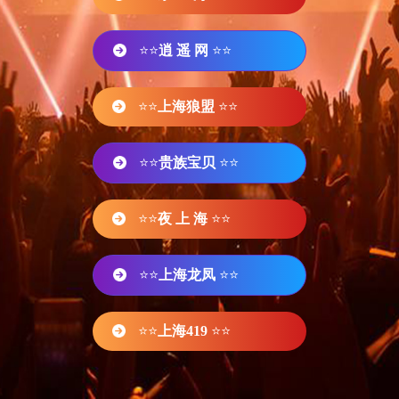
⭐⭐
逍 遥 网
⭐⭐
⭐⭐
上海狼盟
⭐⭐
⭐⭐
贵族宝贝
⭐⭐
⭐⭐
夜 上 海
⭐⭐
⭐⭐
上海龙凤
⭐⭐
⭐⭐
上海419
⭐⭐