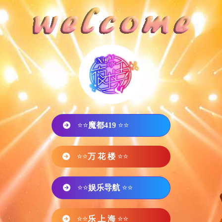
⭐⭐
魔都419
⭐⭐
⭐⭐
万 花 楼
⭐⭐
⭐⭐
娱乐导航
⭐⭐
⭐⭐
乐 上 海
⭐⭐