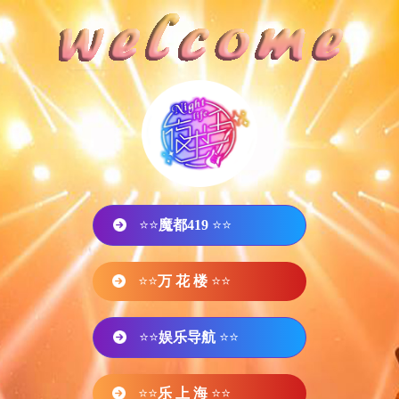
⭐⭐
魔都419
⭐⭐
⭐⭐
万 花 楼
⭐⭐
⭐⭐
娱乐导航
⭐⭐
⭐⭐
乐 上 海
⭐⭐