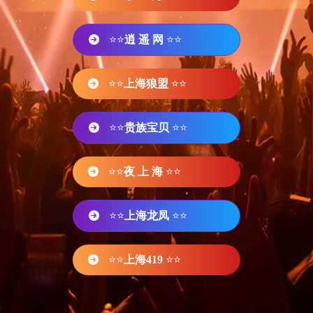
⭐⭐
逍 遥 网
⭐⭐
⭐⭐
上海狼盟
⭐⭐
⭐⭐
贵族宝贝
⭐⭐
⭐⭐
夜 上 海
⭐⭐
⭐⭐
上海龙凤
⭐⭐
⭐⭐
上海419
⭐⭐