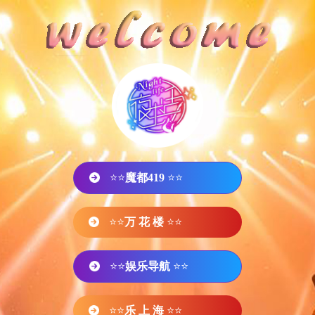
⭐⭐
魔都419
⭐⭐
⭐⭐
万 花 楼
⭐⭐
⭐⭐
娱乐导航
⭐⭐
⭐⭐
乐 上 海
⭐⭐