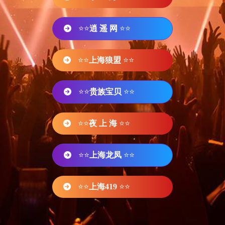
⭐⭐
逍 遥 网
⭐⭐
⭐⭐
上海狼盟
⭐⭐
⭐⭐
贵族宝贝
⭐⭐
⭐⭐
夜 上 海
⭐⭐
⭐⭐
上海龙凤
⭐⭐
⭐⭐
上海419
⭐⭐