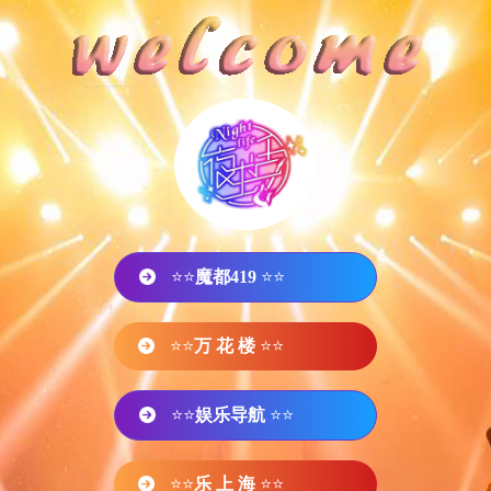
⭐⭐
魔都419
⭐⭐
⭐⭐
万 花 楼
⭐⭐
⭐⭐
娱乐导航
⭐⭐
⭐⭐
乐 上 海
⭐⭐