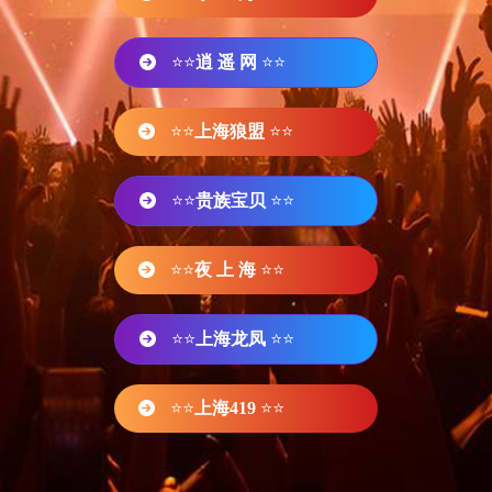
⭐⭐
逍 遥 网
⭐⭐
⭐⭐
上海狼盟
⭐⭐
⭐⭐
贵族宝贝
⭐⭐
⭐⭐
夜 上 海
⭐⭐
⭐⭐
上海龙凤
⭐⭐
⭐⭐
上海419
⭐⭐