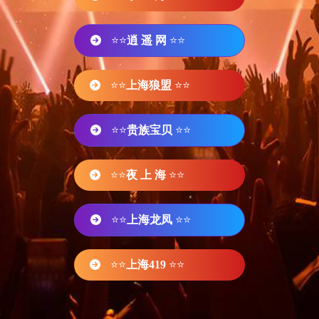
⭐⭐
逍 遥 网
⭐⭐
⭐⭐
上海狼盟
⭐⭐
⭐⭐
贵族宝贝
⭐⭐
⭐⭐
夜 上 海
⭐⭐
⭐⭐
上海龙凤
⭐⭐
⭐⭐
上海419
⭐⭐