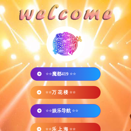
⭐⭐
魔都419
⭐⭐
⭐⭐
万 花 楼
⭐⭐
⭐⭐
娱乐导航
⭐⭐
⭐⭐
乐 上 海
⭐⭐