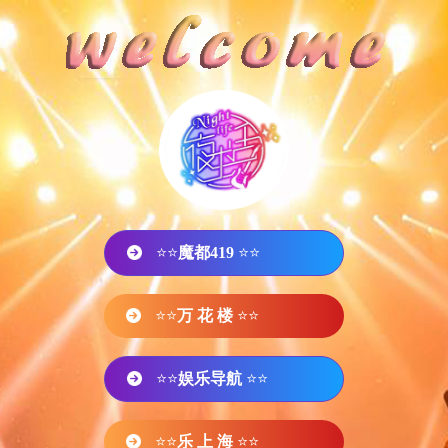
⭐⭐
魔都419
⭐⭐
⭐⭐
万 花 楼
⭐⭐
⭐⭐
娱乐导航
⭐⭐
⭐⭐
乐 上 海
⭐⭐