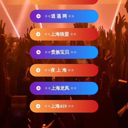
⭐⭐
逍 遥 网
⭐⭐
⭐⭐
上海狼盟
⭐⭐
⭐⭐
贵族宝贝
⭐⭐
⭐⭐
夜 上 海
⭐⭐
⭐⭐
上海龙凤
⭐⭐
⭐⭐
上海419
⭐⭐