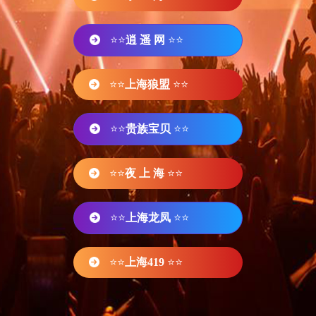
⭐⭐
逍 遥 网
⭐⭐
⭐⭐
上海狼盟
⭐⭐
⭐⭐
贵族宝贝
⭐⭐
⭐⭐
夜 上 海
⭐⭐
⭐⭐
上海龙凤
⭐⭐
⭐⭐
上海419
⭐⭐