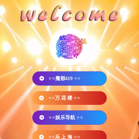
⭐⭐
魔都419
⭐⭐
⭐⭐
万 花 楼
⭐⭐
⭐⭐
娱乐导航
⭐⭐
⭐⭐
乐 上 海
⭐⭐