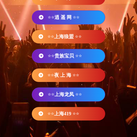
⭐⭐
逍 遥 网
⭐⭐
⭐⭐
上海狼盟
⭐⭐
⭐⭐
贵族宝贝
⭐⭐
⭐⭐
夜 上 海
⭐⭐
⭐⭐
上海龙凤
⭐⭐
⭐⭐
上海419
⭐⭐