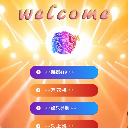
⭐⭐
魔都419
⭐⭐
⭐⭐
万 花 楼
⭐⭐
⭐⭐
娱乐导航
⭐⭐
⭐⭐
乐 上 海
⭐⭐