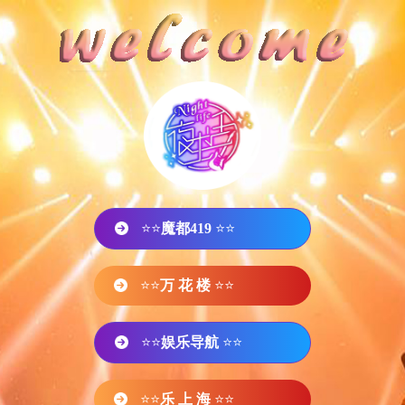
⭐⭐
魔都419
⭐⭐
⭐⭐
万 花 楼
⭐⭐
⭐⭐
娱乐导航
⭐⭐
⭐⭐
乐 上 海
⭐⭐