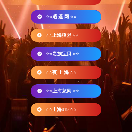
⭐⭐
逍 遥 网
⭐⭐
⭐⭐
上海狼盟
⭐⭐
⭐⭐
贵族宝贝
⭐⭐
⭐⭐
夜 上 海
⭐⭐
⭐⭐
上海龙凤
⭐⭐
⭐⭐
上海419
⭐⭐