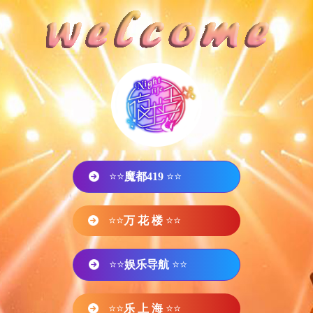
⭐⭐
魔都419
⭐⭐
⭐⭐
万 花 楼
⭐⭐
⭐⭐
娱乐导航
⭐⭐
⭐⭐
乐 上 海
⭐⭐