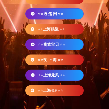
⭐⭐
逍 遥 网
⭐⭐
⭐⭐
上海狼盟
⭐⭐
⭐⭐
贵族宝贝
⭐⭐
⭐⭐
夜 上 海
⭐⭐
⭐⭐
上海龙凤
⭐⭐
⭐⭐
上海419
⭐⭐