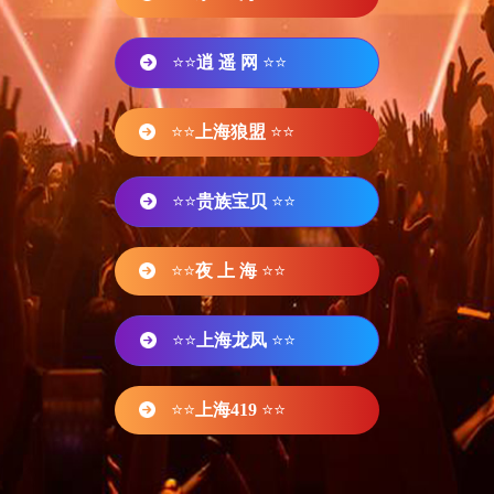
⭐⭐
逍 遥 网
⭐⭐
⭐⭐
上海狼盟
⭐⭐
⭐⭐
贵族宝贝
⭐⭐
⭐⭐
夜 上 海
⭐⭐
⭐⭐
上海龙凤
⭐⭐
⭐⭐
上海419
⭐⭐