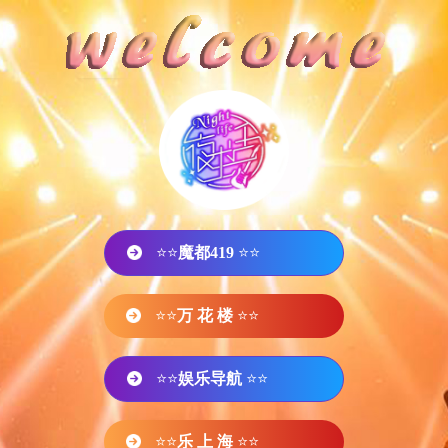
⭐⭐
魔都419
⭐⭐
⭐⭐
万 花 楼
⭐⭐
⭐⭐
娱乐导航
⭐⭐
⭐⭐
乐 上 海
⭐⭐