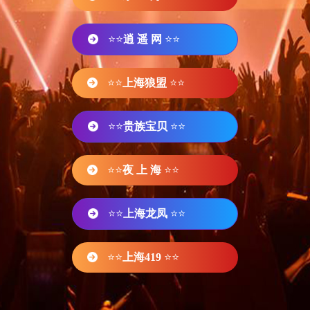
⭐⭐
逍 遥 网
⭐⭐
⭐⭐
上海狼盟
⭐⭐
⭐⭐
贵族宝贝
⭐⭐
⭐⭐
夜 上 海
⭐⭐
⭐⭐
上海龙凤
⭐⭐
⭐⭐
上海419
⭐⭐