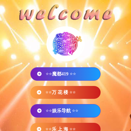
⭐⭐
魔都419
⭐⭐
⭐⭐
万 花 楼
⭐⭐
⭐⭐
娱乐导航
⭐⭐
⭐⭐
乐 上 海
⭐⭐