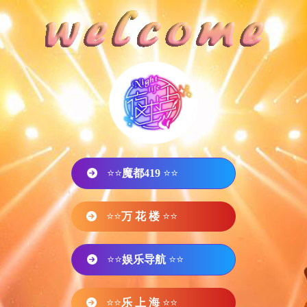
⭐⭐
魔都419
⭐⭐
⭐⭐
万 花 楼
⭐⭐
⭐⭐
娱乐导航
⭐⭐
⭐⭐
乐 上 海
⭐⭐