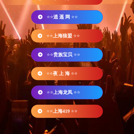
⭐⭐
逍 遥 网
⭐⭐
⭐⭐
上海狼盟
⭐⭐
⭐⭐
贵族宝贝
⭐⭐
⭐⭐
夜 上 海
⭐⭐
⭐⭐
上海龙凤
⭐⭐
⭐⭐
上海419
⭐⭐